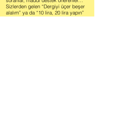
soranlar, maddi destek önerenler…
Sizlerden gelen “Dergiyi üçer beşer
alalım” ya da “10 lira, 20 lira yapın”
gibi önerileriniz bizim gönlümüzde
büyük bir zenginlik. Düşünmeniz
yeter. Yine de bunlar geçici çözümler
olacaktır. Dedik ya, mesele, okuma
alışkanlığını kaybetmiş olmamız. Bu
dergi bağımsız bir yayın olarak
çıkmaya başladığından beri zaten
sadece okurların desteğiyle buraya
kadar gelebildi. Reklam da almadık,
çıkar çevrelerinin arasına da
girmedik. Muhalif bir yayın
yapabildiysek de sizden aldığımız
güçle yaptık. Bugüne kadar sizden
aldığımız bu destek bizim için
yeterlidir. Çok sağ olun... Daha ne
destek isteyelim sizden?
Unutmadan, Penguen ismini de
kimseye vermiyoruz, satmıyoruz.